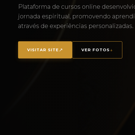
Plataforma de cursos online desenvolvi
jornada espiritual, promovendo apren
através de experiências personalizadas.
↗
↓
VISITAR SITE
VER FOTOS