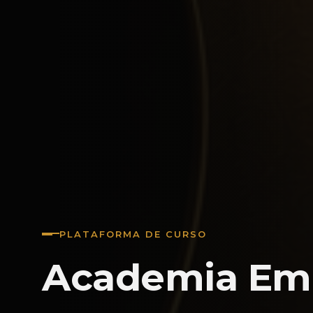
PLATAFORMA DE CURSO
Academia Em