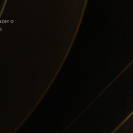
azer o
.